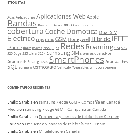
ETIQUETAS
Aplicaciones Web
Apple
A05s
Aplicaciones
Bandas
Bases de Datos
BBDD
Caso práctico
cobertura
Coche
Domotica
Dual SIM
Eléctrico
IFTTT
GSM
Híbrido
Honeywell
Flip6
Fold6
Redes
Roaming
iPhone
linux
macos
NoSQL
os
S24
S25
Samsung
SIM
S25 Edge
S25 Ultra
S25+
sistemas operativos
SmartPhones
Smartbands
Smartglasses
Smartwatches
SQL
termostato
Surinam
Vehículo
Wearables
windows
Xiaomi
COMENTARIOS RECIENTES
Emilio Sarabia
en
samsung 7 edge GSM – Compañía en Canadá
Media
en
samsung 7 edge GSM – Compañía en Canadá
Emilio Sarabia
en
Frecuencia y bandas de telefonía en Surinam
Carlos
en
Frecuencia y bandas de telefonía en Surinam
Emilio Sarabia
en
Mi teléfono en Canadá