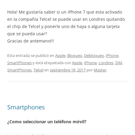
Hola! Me gustaría saber si un iPhone 7 que esta activado
en la compañía Telcel se puede usar en Londres quitando
el chip de Telcel y ponerle uno de haya o alguna tarjeta
que se pueda usar?
Gracias de antemano!!!
Esta entrada se publicó en
Apple
,
Bloqueo
,
Debloqueo
,
iPhone
,
SmartPhones
y está etiquetada con
Apple
,
iPhone
,
Londres
,
SIM
,
SmartPhones
,
Telcel
en
septiembre 18, 2017
por
Master
.
Smartphones
¿Como seleccionar un teléfono móvil?